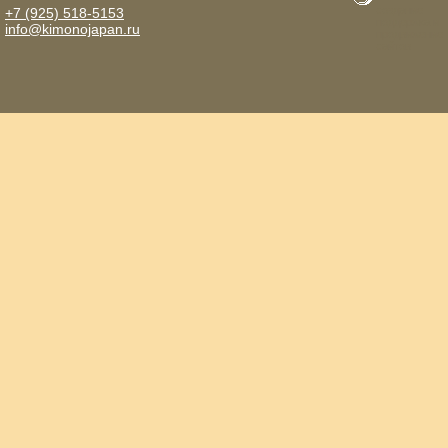
создание
+7 (925) 518-5153
поддержка и
info@kimonojapan.ru
продвижение
сайтов