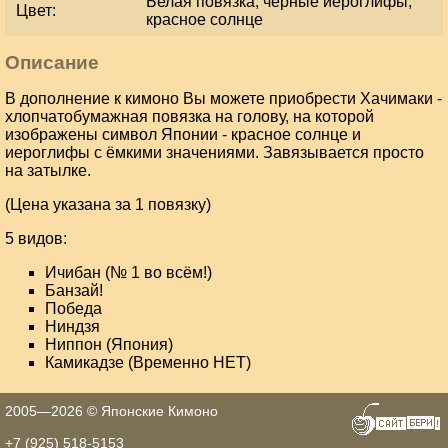
Белая повязка, черные иероглифы,
Цвет:
красное солнце
Описание
В дополнение к кимоно Вы можете приобрести Хачимаки -
хлопчатобумажная повязка на голову, на которой
изображены символ Японии - красное солнце и
иероглифы с ёмкими значениями. Завязывается просто
на затылке.
(Цена указана за 1 повязку)
5 видов:
Ичибан (№ 1 во всём!)
Банзай!
Победа
Ниндзя
Ниппон (Япония)
Камикадзе (Временно НЕТ)
2005—2026 © Японские Кимоно
создание
+7 (925) 518-5153