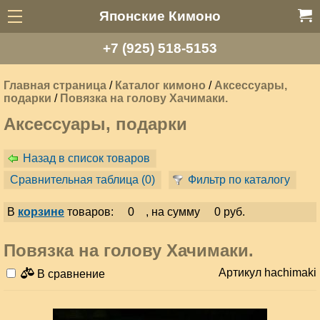
Японские Кимоно
+7 (925) 518-5153
Главная страница
/
Каталог кимоно
/
Аксессуары,
подарки
/
Повязка на голову Хачимаки.
Аксессуары, подарки
Назад в список товаров
Сравнительная таблица (
0
)
Фильтр по каталогу
В
корзине
товаров:
0
, на сумму
0 руб.
Повязка на голову Хачимаки.
Артикул hachimaki
В сравнение