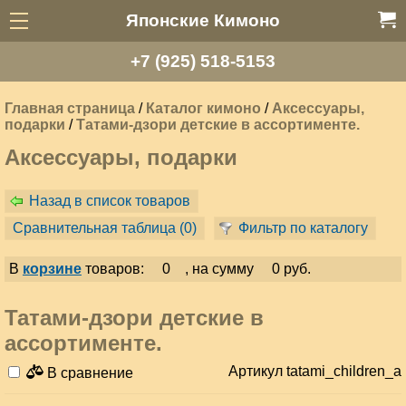
Японские Кимоно
+7 (925) 518-5153
Главная страница
/
Каталог кимоно
/
Аксессуары,
подарки
/
Татами-дзори детские в ассортименте.
Аксессуары, подарки
Назад в список товаров
Сравнительная таблица (
0
)
Фильтр по каталогу
В
корзине
товаров:
0
, на сумму
0 руб.
Татами-дзори детские в
ассортименте.
Артикул tatami_children_a
В сравнение