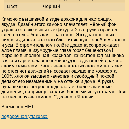
Цвет:
Чёрный
Кимоно с вышивкой в виде дракона для настоящих
якудза! Дизайн этого кимоно впечатляет! Чёрный фон
украшают ярко вышитые фигуры: 2 на груди справа и
слева и одна большая - на спине. Это драконы, и их
видно издалека: золотом блестит чешуя, серебром - когти
и усы. В стремительном полёте дракона сопровождает
алое пламя, а изумрудные глаза горят бешенством!
Хорошо выполненная, красивая, качественная вышивка
взята из арсенала японской якудзы, сделавшей дракона
своим символом. Завязывается только поясом на талии,
не стесняет движений и создает ощущение комфорта.
100% хлопок высшего качества и свободный покрой
делают его незаменимым на отдыхе и дома. А рукав
рубашечного покроя предполагает более активные
движения, например, занятия боевыми искусствами. Пояс
вложен в рукав кимоно. Сделано в Японии.
Временно НЕТ.
подарочная упаковка