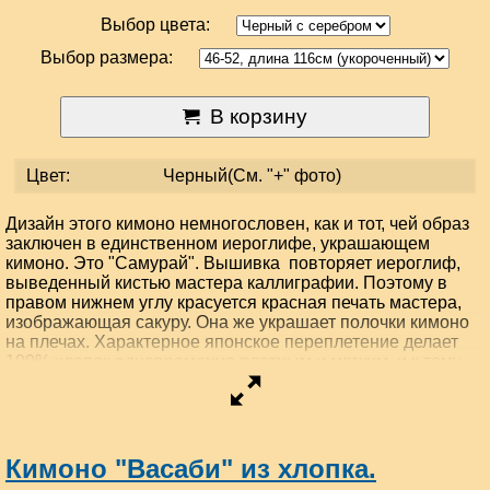
Выбор цвета:
Выбор размера:
В корзину
Цвет:
Черный(См. "+" фото)
Дизайн этого кимоно немногословен, как и тот, чей образ
заключен в единственном иероглифе, украшающем
кимоно. Это "Самурай". Вышивка повторяет иероглиф,
выведенный кистью мастера каллиграфии. Поэтому в
правом нижнем углу красуется красная печать мастера,
изображающая сакуру. Она же украшает полочки кимоно
на плечах. Характерное японское переплетение делает
100% хлопок одновременно плотным и мягким, и к тому
же немнущимся, что вносит дополнительный комфорт при
ежедневной носке. 100% хлопок высшего качества и
свободный покрой делают его незаменимым на отдыхе и
дома. Кимоно завязывается поясом чуть ниже талии. Пояс
вложен в рукав кимоно.
Кимоно "Васаби" из хлопка.