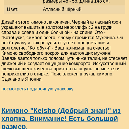
размеры 48 - 58. Длина 148 см.
Цвет:
Атласный чёрный
Дизайн этого кимоно лаконичен. Чёрный атласный фон
украшают вышитые золотом иероглифы: 2 на груди
справа и слева и один большой - на спине. Это -
"Котобуки", символ всего, к чему стремится Мужчина. Он
несёт удачу и, как результат: успех, процветание и
долголетие. "Котобуки" - Ваш талисман на счастье!
Кимоно свободного покроя для настоящих мужчин!
Завязывается только поясом чуть ниже талии, не стесняет
движений и создает ощущение комфорта. Искусственный
шелк высшего качества приятен на ощупь, не мнется и
неприхотлив в стирке. Пояс вложен в рукав кимоно.
Сделано в Японии.
посмотреть подарочную упаковку
Кимоно "Кeisho (Добрый знак)" из
хлопка. Внимание! Есть большой
размер.