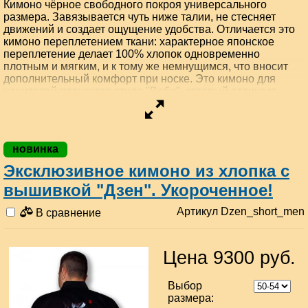
Кимоно чёрное свободного покроя универсального
размера. Завязывается чуть ниже талии, не стесняет
движений и создает ощущение удобства. Отличается это
кимоно переплетением ткани: характерное японское
переплетение делает 100% хлопок одновременно
плотным и мягким, и к тому же немнущимся, что вносит
дополнительный комфорт при носке. Это кимоно для
ценителей японского стиля "Ваби", который отличает
любовь к простоте. Украшением служит лишь вышитый на
спине и полочках иероглиф "Дзен", который написан
мастером каллиграфии Сёдо, о чем говорят его именные
печати. Для многих из нас "Дзен" - это религия далекого
новинка
Востока, диковинка, украшающая нашу жизнь, как
Икебана, театр Но или Оригами. У знатоков другие
Эксклюзивное кимоно из хлопка с
ассоциации: практика Дзен, медитация, поза Лотоса,
вышивкой "Дзен". Укороченное!
состояние Сатори...... Присоединяйтесь! Вы разовьёте
новые способы мышления, контроль над собственными
Артикул Dzen_short_men
В сравнение
эмоциями. И оцените это "философское" кимоно. Сделано
в Японии.
Временно НЕТ в наличии.
Цена 9300 руб.
посмотреть подарочную упаковку
Выбор
размера: