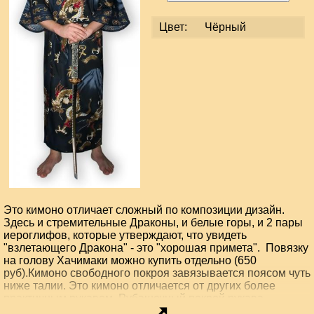
Цвет:
Чёрный
Это кимоно отличает сложный по композиции дизайн.
Здесь и стремительные Драконы, и белые горы, и 2 пары
иероглифов, которые утверждают, что увидеть
"взлетающего Дракона" - это "хорошая примета". Повязку
на голову Хачимаки можно купить отдельно (650
руб).Кимоно свободного покроя завязывается поясом чуть
ниже талии. Это кимоно отличается от других более
практичным рукавом. Рубашечный покрой рукава
применяется японцами в одежде, предназначенной,