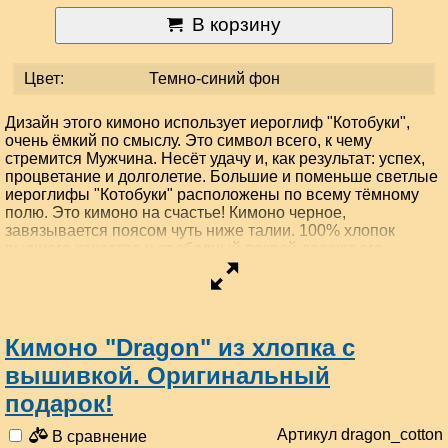
В корзину
Цвет:
Темно-синий фон
Дизайн этого кимоно использует иероглиф "Котобуки",
очень ёмкий по смыслу. Это символ всего, к чему
стремится Мужчина. Несёт удачу и, как результат: успех,
процветание и долголетие. Большие и поменьше светлые
иероглифы "Котобуки" расположены по всему тёмному
полю. Это кимоно на счастье! Кимоно черное,
завязывается поясом чуть ниже талии. 100% хлопок
высшего качества и свободный покрой делают его
незаменимым на отдыхе и дома. Пояс вложен в рукав
кимоно.
Кимоно одежда безразмерная. Регулируется запАхом.
Кимоно "Dragon" из хлопка с
Длина -148 см, подходит на размеры 48-58.
вышивкой. Оригинальный
Есть большой размер - длина -185 см , подходит на
размеры 62-72.
подарок!
Артикул dragon_cotton
В сравнение