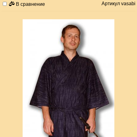
Кимоно одежда безразмерная. Регулируется запАхом.
Артикул vasabi
В сравнение
Длина -148 см, подходит на размеры 48-58.
(Временно НЕТ)
Укороченное кимоно (8900 руб.): длина 116 см,
подходит на размеры 46 -52
Сделано в Японии.
посмотреть подарочную упаковку